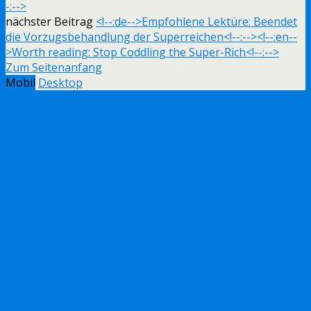
-:-->
nächster Beitrag
<!--:de-->Empfohlene Lektüre: Beendet
die Vorzugsbehandlung der Superreichen<!--:--><!--:en--
>Worth reading: Stop Coddling the Super-Rich<!--:-->
Zum Seitenanfang
Mobil
Desktop