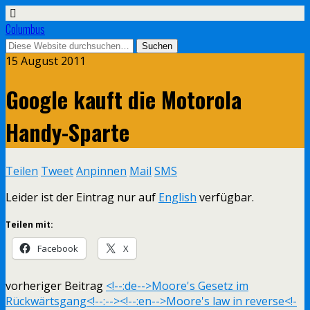
Columbus
15 August 2011
Google kauft die Motorola
Handy-Sparte
Teilen
Tweet
Anpinnen
Mail
SMS
Leider ist der Eintrag nur auf
English
verfügbar.
Teilen mit:
Facebook
X
vorheriger Beitrag
<!--:de-->Moore's Gesetz im
Rückwärtsgang<!--:--><!--:en-->Moore's law in reverse<!-