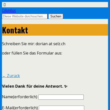
Columbus
Kontakt
Schreiben Sie mir: dorian at selz.ch
oder füllen Sie das Formular aus:
← Zurück
Vielen Dank für deine Antwort. ✨
Name
(erforderlich)
E-Mail
(erforderlich)