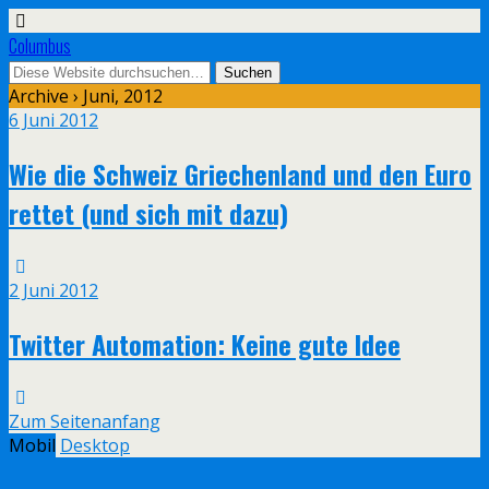
Columbus
Archive › Juni, 2012
6 Juni 2012
Wie die Schweiz Griechenland und den Euro
rettet (und sich mit dazu)
2 Juni 2012
Twitter Automation: Keine gute Idee
Zum Seitenanfang
Mobil
Desktop