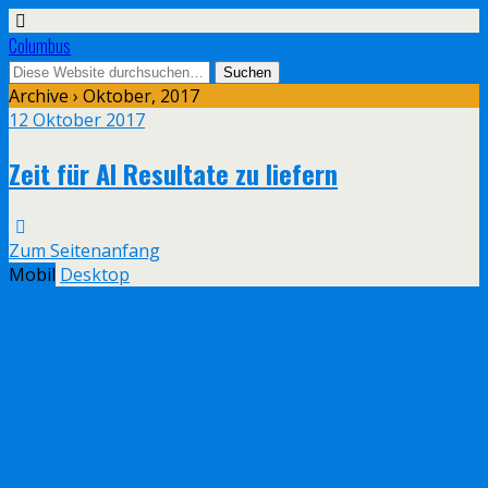
Columbus
Archive › Oktober, 2017
12 Oktober 2017
Zeit für AI Resultate zu liefern
Zum Seitenanfang
Mobil
Desktop