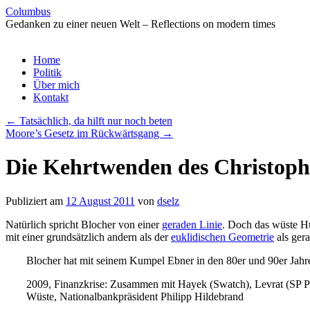
Columbus
Gedanken zu einer neuen Welt – Reflections on modern times
Zum
Home
Inhalt
Politik
springen
Über mich
Kontakt
←
Tatsächlich, da hilft nur noch beten
Moore’s Gesetz im Rückwärtsgang
→
Die Kehrtwenden des Christoph
Publiziert am
12 August 2011
von
dselz
Natürlich spricht Blocher von einer
geraden Linie
. Doch das wüste Hü
mit einer grundsätzlich andern als der
euklidischen Geometrie
als ger
Blocher hat mit seinem Kumpel Ebner in den 80er und 90er Jahr
2009, Finanzkrise: Zusammen mit Hayek (Swatch), Levrat (SP Prä
Wüste, Nationalbankpräsident Philipp Hildebrand