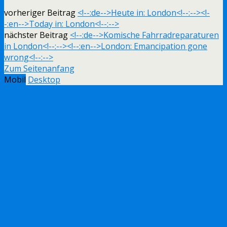
vorheriger Beitrag
<!--:de-->Heute in: London<!--:--><!-
-:en-->Today in: London<!--:-->
nächster Beitrag
<!--:de-->Komische Fahrradreparaturen
in London<!--:--><!--:en-->London: Emancipation gone
wrong<!--:-->
Zum Seitenanfang
Mobil
Desktop