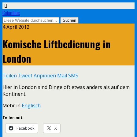
Columbus
4 April 2012
Komische Liftbedienung in
London
Teilen
Tweet
Anpinnen
Mail
SMS
Hier in London sind Dinge oft etwas anders als auf dem
Kontinent.
Mehr in
Englisch
.
Teilen mit:
Facebook
X