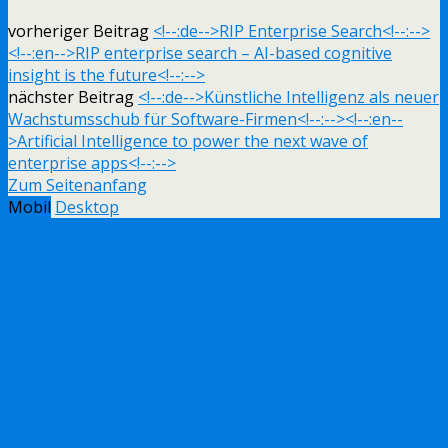
vorheriger Beitrag
<!--:de-->RIP Enterprise Search<!--:-->
<!--:en-->RIP enterprise search – AI-based cognitive
insight is the future<!--:-->
nächster Beitrag
<!--:de-->Künstliche Intelligenz als neuer
Wachstumsschub für Software-Firmen<!--:--><!--:en--
>Artificial Intelligence to power the next wave of
enterprise apps<!--:-->
Zum Seitenanfang
Mobil
Desktop