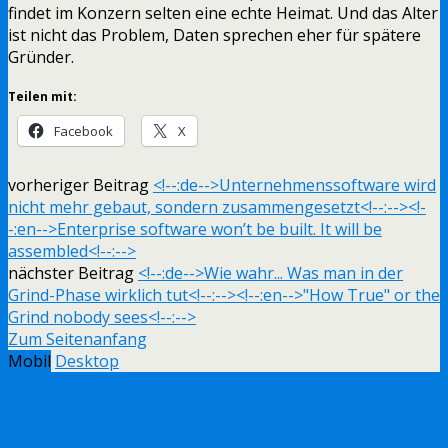
findet im Konzern selten eine echte Heimat. Und das Alter
ist nicht das Problem, Daten sprechen eher für spätere
Gründer.
Teilen mit:
Facebook
X
vorheriger Beitrag
<!--:de-->Unternehmenssoftware wird
nicht mehr gebaut, sondern zusammengesetzt<!--:--><!-
-:en-->Enterprise software won’t be built. It will be
assembled<!--:-->
nächster Beitrag
<!--:de-->Wie wahr... Was man in der
Grind-Phase wirklich tut<!--:--><!--:en-->"How True" or the
Grind nobody sees<!--:-->
Zum Seitenanfang
Mobil
Desktop