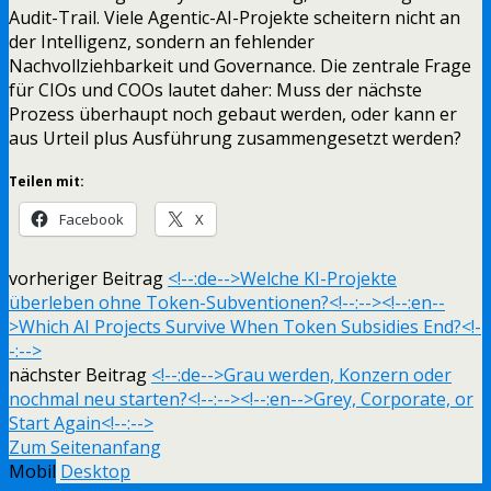
Audit-Trail. Viele Agentic-AI-Projekte scheitern nicht an
der Intelligenz, sondern an fehlender
Nachvollziehbarkeit und Governance. Die zentrale Frage
für CIOs und COOs lautet daher: Muss der nächste
Prozess überhaupt noch gebaut werden, oder kann er
aus Urteil plus Ausführung zusammengesetzt werden?
Teilen mit:
Facebook
X
vorheriger Beitrag
<!--:de-->Welche KI-Projekte
überleben ohne Token-Subventionen?<!--:--><!--:en--
>Which AI Projects Survive When Token Subsidies End?<!-
-:-->
nächster Beitrag
<!--:de-->Grau werden, Konzern oder
nochmal neu starten?<!--:--><!--:en-->Grey, Corporate, or
Start Again<!--:-->
Zum Seitenanfang
Mobil
Desktop